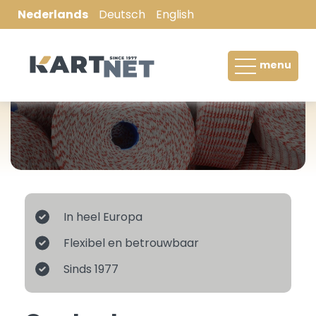
Nederlands
Deutsch
English
Boomkluitnet / Machinegaas
menu
Hooibaalnet / Balennet
Palletwikkelnet / Palletwrap
Wikkelfolie / Silagefilm
Filterkous
In heel Europa
Stockinet
Flexibel en betrouwbaar
Netten voor vlees- en kipverwerkende
Sinds 1977
industrie