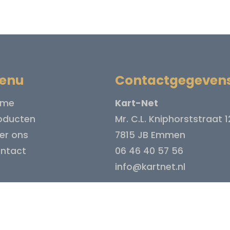
enu
Contactgegeven
ome
Kart-Net
oducten
Mr. C.L. Kniphorststraat 1
er ons
7815 JB Emmen
ntact
06 46 40 57 56
info@kartnet.nl
cy beleid