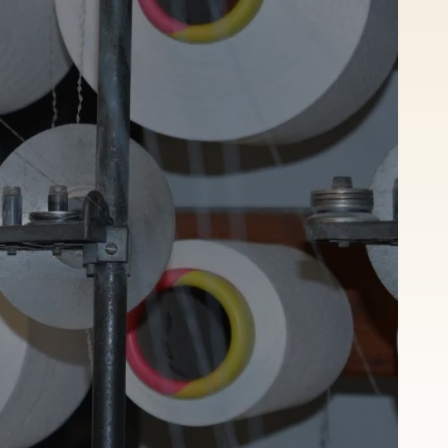
Netten voor vlees- en
kipverwerkende
industrie