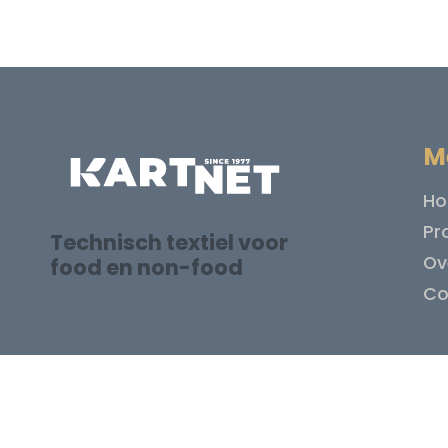
M
H
Pr
Technisch textiel voor
Ov
food en non-food
Co
Algemene voorwaarden
Disclaimer
Priva