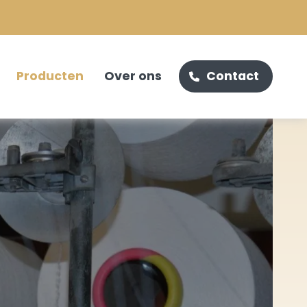
Producten
Over ons
Contact
Boomkluitnet /
Machinegaas
Hooibaalnet / Balennet
Palletwikkelnet /
Palletwrap
Wikkelfolie / Silagefilm
Filterkous
Stockinet