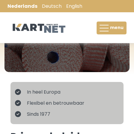
Nederlands
Deutsch
English
Boomkluitnet / Machinegaas
menu
Hooibaalnet / Balennet
Palletwikkelnet / Palletwrap
Wikkelfolie / Silagefilm
Filterkous
In heel Europa
Stockinet
Flexibel en betrouwbaar
Netten voor vlees- en kipverwerkende
Sinds 1977
industrie