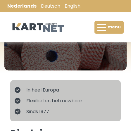
Nederlands
Deutsch
English
Boomkluitnet / Machinegaas
menu
Hooibaalnet / Balennet
Palletwikkelnet / Palletwrap
Wikkelfolie / Silagefilm
Filterkous
In heel Europa
Stockinet
Flexibel en betrouwbaar
Netten voor vlees- en kipverwerkende
Sinds 1977
industrie