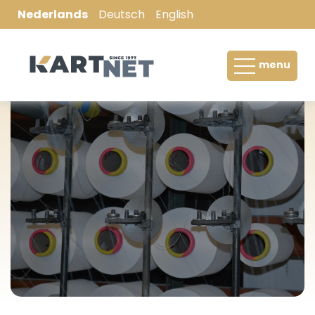
Nederlands
Deutsch
English
Boomkluitnet / Machinegaas
menu
Hooibaalnet / Balennet
Palletwikkelnet / Palletwrap
Wikkelfolie / Silagefilm
Filterkous
Stockinet
Netten voor vlees- en kipverwerkende
industrie